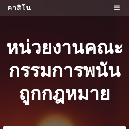
คาสิโน
หน่วยงานคณะ
กรรมการพนัน
ถูกกฎหมาย