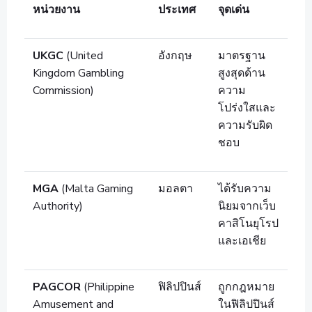
หน่วยงาน
ประเทศ
จุดเด่น
UKGC
(United
อังกฤษ
มาตรฐาน
Kingdom Gambling
สูงสุดด้าน
Commission)
ความ
โปร่งใสและ
ความรับผิด
ชอบ
MGA
(Malta Gaming
มอลตา
ได้รับความ
Authority)
นิยมจากเว็บ
คาสิโนยุโรป
และเอเชีย
PAGCOR
(Philippine
ฟิลิปปินส์
ถูกกฎหมาย
Amusement and
ในฟิลิปปินส์