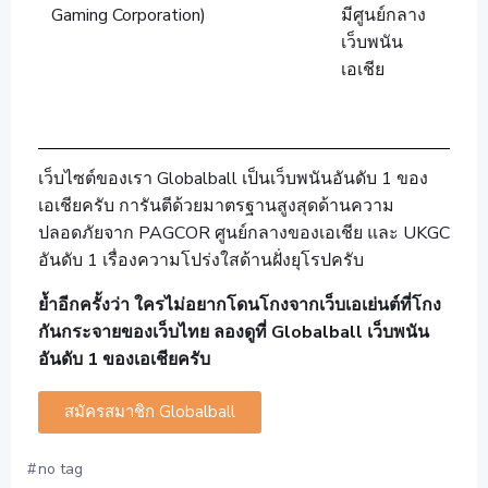
Gaming Corporation)
มีศูนย์กลาง
เว็บพนัน
เอเชีย
เว็บไซต์ของเรา Globalball เป็นเว็บพนันอันดับ 1 ของ
เอเชียครับ การันตีด้วยมาตรฐานสูงสุดด้านความ
ปลอดภัยจาก PAGCOR ศูนย์กลางของเอเชีย และ UKGC
อันดับ 1 เรื่องความโปร่งใสด้านฝั่งยุโรปครับ
ย้ำอีกครั้งว่า ใครไม่อยากโดนโกงจากเว็บเอเย่นต์ที่โกง
กันกระจายของเว็บไทย ลองดูที่ Globalball เว็บพนัน
อันดับ 1 ของเอเชียครับ
สมัครสมาชิก Globalball
#
no tag