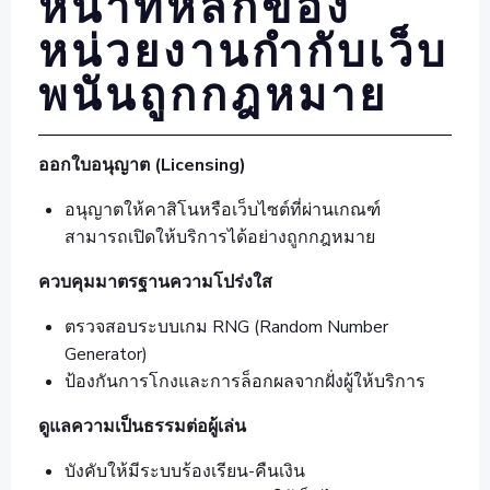
หน้าที่หลักของ
หน่วยงานกำกับเว็บ
พนันถูกกฎหมาย
ออกใบอนุญาต (Licensing)
อนุญาตให้คาสิโนหรือเว็บไซต์ที่ผ่านเกณฑ์
สามารถเปิดให้บริการได้อย่างถูกกฎหมาย
ควบคุมมาตรฐานความโปร่งใส
ตรวจสอบระบบเกม RNG (Random Number
Generator)
ป้องกันการโกงและการล็อกผลจากฝั่งผู้ให้บริการ
ดูแลความเป็นธรรมต่อผู้เล่น
บังคับให้มีระบบร้องเรียน-คืนเงิน