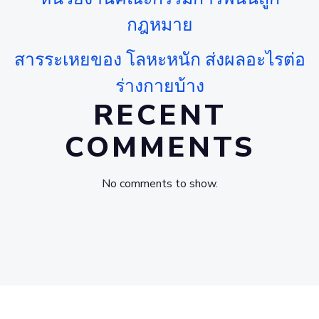
กฎหมาย
สารระเหยของ โลหะหนัก ส่งผลอะไรต่อ
ร่างกายบ้าง
RECENT
COMMENTS
No comments to show.